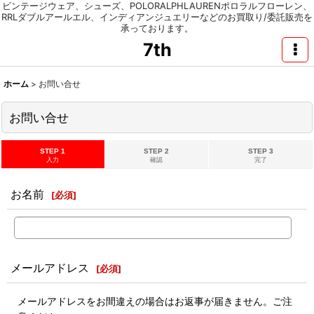
ビンテージウェア、シューズ、POLORALPHLAURENポロラルフローレン、
RRLダブルアールエル、インディアンジュエリーなどのお買取り/委託販売を
承っております。
7th
ホーム
>
お問い合せ
お問い合せ
STEP 1
STEP 2
STEP 3
入力
確認
完了
お名前
[
必須
]
メールアドレス
[
必須
]
メールアドレスをお間違えの場合はお返事が届きません。ご注