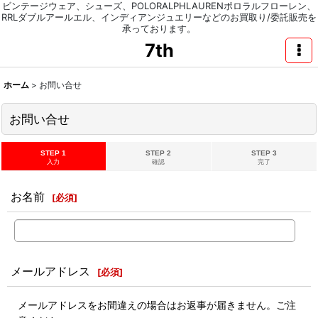
ビンテージウェア、シューズ、POLORALPHLAURENポロラルフローレン、
RRLダブルアールエル、インディアンジュエリーなどのお買取り/委託販売を
承っております。
7th
ホーム
>
お問い合せ
お問い合せ
STEP 1
STEP 2
STEP 3
入力
確認
完了
お名前
[
必須
]
メールアドレス
[
必須
]
メールアドレスをお間違えの場合はお返事が届きません。ご注