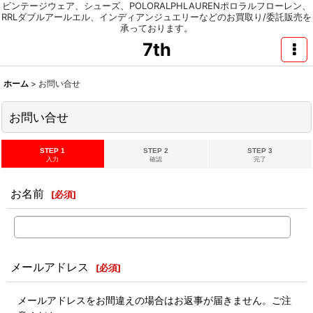
ビンテージウェア、シューズ、POLORALPHLAURENポロラルフローレン、
RRLダブルアールエル、インディアンジュエリーなどのお買取り/委託販売を
承っております。
7th
ホーム
>
お問い合せ
お問い合せ
STEP 1
STEP 2
STEP 3
入力
確認
完了
お名前
[
必須
]
メールアドレス
[
必須
]
メールアドレスをお間違えの場合はお返事が届きません。ご注