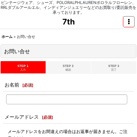
ビンテージウェア、シューズ、POLORALPHLAURENポロラルフローレン、
RRLダブルアールエル、インディアンジュエリーなどのお買取り/委託販売を
承っております。
7th
ホーム
>
お問い合せ
お問い合せ
STEP 1
STEP 2
STEP 3
入力
確認
完了
お名前
[
必須
]
メールアドレス
[
必須
]
メールアドレスをお間違えの場合はお返事が届きません。ご注