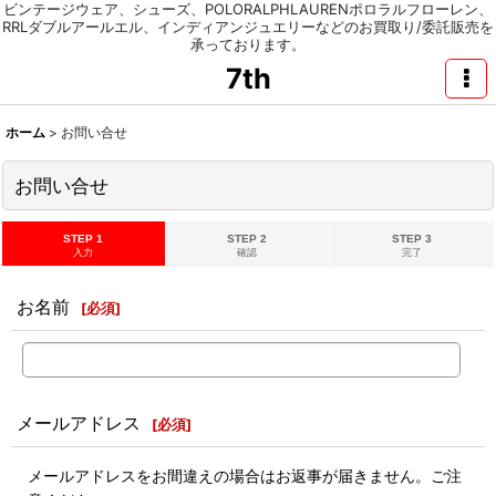
ビンテージウェア、シューズ、POLORALPHLAURENポロラルフローレン、
RRLダブルアールエル、インディアンジュエリーなどのお買取り/委託販売を
承っております。
7th
ホーム
>
お問い合せ
お問い合せ
STEP 1
STEP 2
STEP 3
入力
確認
完了
お名前
[
必須
]
メールアドレス
[
必須
]
メールアドレスをお間違えの場合はお返事が届きません。ご注