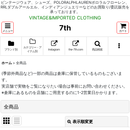
ビンテージウェア、シューズ、POLORALPHLAURENポロラルフローレン、
RRLダブルアールエル、インディアンジュエリーなどのお買取り/委託販売を
承っております。
VINTAGE&IMPORTED CLOTHING
7th
メニュー
カート
カテゴリー・ア
ブランド別
Instagram
the-7th.com
商品検索
イテム別
ホーム
>
全商品
(季節外商品など)一部の商品は倉庫に保管しているものもございま
す。
実店舗で実物をご覧になりたい場合は事前にお問い合わせください。
※倉庫にあるものを店舗にご用意するのに1-2営業日かかります。
全商品
表示順変更
閉じる