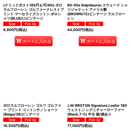
(クリックポスト185円も可)90s ポロ
80-90s Ralphlauren スウェード シャ
ラルフローレン ゴルファークレストプ
ツジャケット アメリカ製
リント マーセライズコットン ポロシ
(BROWN/12)ビンテージ ラルフロー
ャツ(BLUE/L)ビンテージ
レン
8,800
円
(税込)
44,000
円
(税込)
カートに入れる
カートに入れる
ポロラルフローレン ゴルフ ゴルファ
J.M WESTON Signature Loafer 180
ー プリント コットンチノショーツ
ウェストン シグニチャーローファー
(Beige/36)ビンテージ
(Black,7-C) 中古 箱/袋あり
16,500
円
(税込)
77,000
円
(税込)