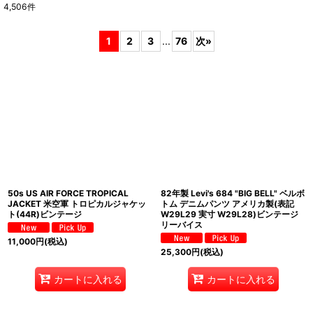
4,506
件
表示数
:
1
2
3
...
76
次
»
並び順
:
絞り込む
50s US AIR FORCE TROPICAL
82年製 Levi's 684 "BIG BELL" ベルボ
JACKET 米空軍 トロピカルジャケッ
トム デニムパンツ アメリカ製(表記
ト(44R)ビンテージ
W29L29 実寸 W29L28)ビンテージ
リーバイス
11,000
円
(税込)
25,300
円
(税込)
カートに入れる
カートに入れる