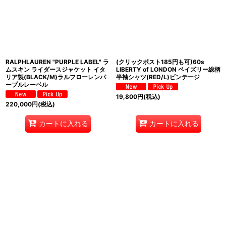
RALPHLAUREN "PURPLE LABEL" ラ
(クリックポスト185円も可)60s
ムスキン ライダースジャケット イタ
LIBERTY of LONDON ペイズリー総柄
リア製(BLACK/M)ラルフローレンパ
半袖シャツ(RED/L)ビンテージ
ープルレーベル
19,800
円
(税込)
220,000
円
(税込)
カートに入れる
カートに入れる