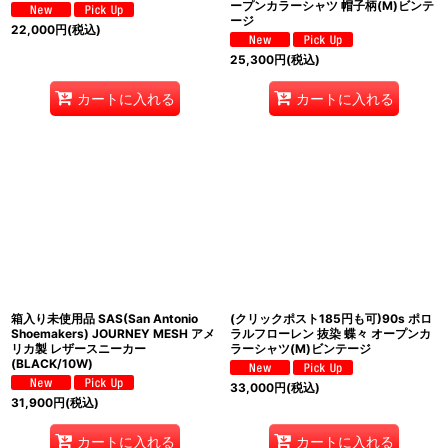
ープンカラーシャツ 帽子柄(M)ビンテ
ージ
22,000
円
(税込)
25,300
円
(税込)
カートに入れる
カートに入れる
箱入り未使用品 SAS(San Antonio
(クリックポスト185円も可)90s ポロ
Shoemakers) JOURNEY MESH アメ
ラルフローレン 抜染 蝶々 オープンカ
リカ製 レザースニーカー
ラーシャツ(M)ビンテージ
(BLACK/10W)
33,000
円
(税込)
31,900
円
(税込)
カートに入れる
カートに入れる