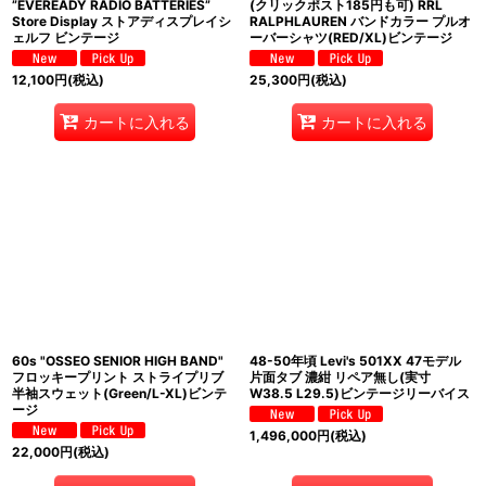
”EVEREADY RADIO BATTERIES”
(クリックポスト185円も可) RRL
Store Display ストアディスプレイシ
RALPHLAUREN バンドカラー プルオ
ェルフ ビンテージ
ーバーシャツ(RED/XL)ビンテージ
12,100
円
(税込)
25,300
円
(税込)
カートに入れる
カートに入れる
60s "OSSEO SENIOR HIGH BAND"
48-50年頃 Levi's 501XX 47モデル
フロッキープリント ストライプリブ
片面タブ 濃紺 リペア無し(実寸
半袖スウェット(Green/L-XL)ビンテ
W38.5 L29.5)ビンテージリーバイス
ージ
1,496,000
円
(税込)
22,000
円
(税込)