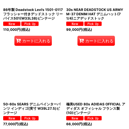
86年製 Deadstock Levi's 1501-0117
30s NEAR DEADSTOCK US ARMY
フラッシャー付きデッドストック リー
M-37 DENIM HAT デニムハット(7
バイス501(W33L38)ビンテージ
1/4)ニアデッドストック
110,000
円
(税込)
99,000
円
(税込)
カートに入れる
カートに入れる
50-60s SEARS デニムペインターパ
極美USED 80s ADIDAS OFFICIAL ア
ンツ インディゴ(実寸 W39L27.5)ビ
ディダス オフィシャル フランス製
ンテージ
(10)ビンテージ
77,000
円
(税込)
66,000
円
(税込)