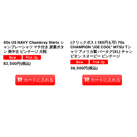
40s US NAVY Chambray Shirts シ
(クリックポスト185円も可) 70s
ャンブレーシャツ マチ付き 尿素ボタ
CHAMPION "JOE COOL" MTSU Tシ
ン 美中古 ビンテージ 大戦
ャツ アメリカ製 バータグ(XL) チャン
ピオン スヌーピー ビンテージ
82,500
円
(税込)
38,500
円
(税込)
カートに入れる
カートに入れる