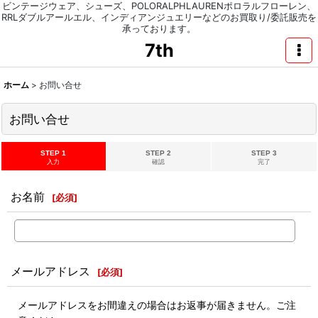
ビンテージウェア、シューズ、POLORALPHLAURENポロラルフローレン、
RRLダブルアールエル、インディアンジュエリーなどのお買取り/委託販売を
承っております。
7th
ホーム
>
お問い合せ
お問い合せ
STEP 1
STEP 2
STEP 3
入力
確認
完了
お名前
[
必須
]
メールアドレス
[
必須
]
メールアドレスをお間違えの場合はお返事が届きません。ご注