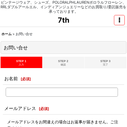
ビンテージウェア、シューズ、POLORALPHLAURENポロラルフローレン、
RRLダブルアールエル、インディアンジュエリーなどのお買取り/委託販売を
承っております。
7th
ホーム
>
お問い合せ
お問い合せ
STEP 1
STEP 2
STEP 3
入力
確認
完了
お名前
[
必須
]
メールアドレス
[
必須
]
メールアドレスをお間違えの場合はお返事が届きません。ご注