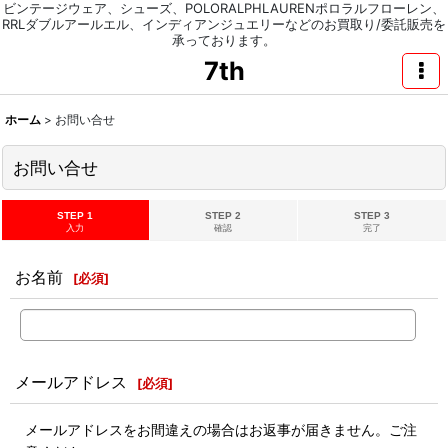
ビンテージウェア、シューズ、POLORALPHLAURENポロラルフローレン、
RRLダブルアールエル、インディアンジュエリーなどのお買取り/委託販売を
承っております。
7th
ホーム
>
お問い合せ
お問い合せ
STEP 1
STEP 2
STEP 3
入力
確認
完了
お名前
[
必須
]
メールアドレス
[
必須
]
メールアドレスをお間違えの場合はお返事が届きません。ご注