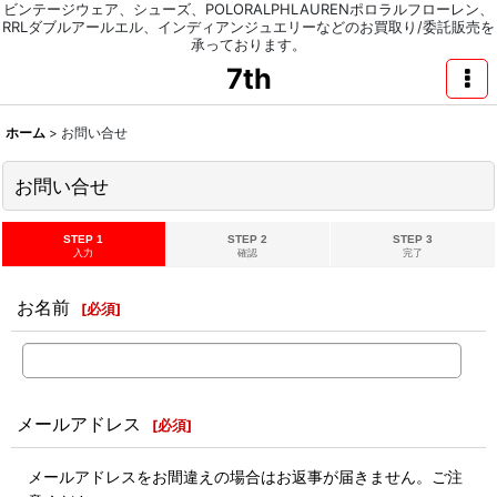
ビンテージウェア、シューズ、POLORALPHLAURENポロラルフローレン、
RRLダブルアールエル、インディアンジュエリーなどのお買取り/委託販売を
承っております。
7th
ホーム
>
お問い合せ
お問い合せ
STEP 1
STEP 2
STEP 3
入力
確認
完了
お名前
[
必須
]
メールアドレス
[
必須
]
メールアドレスをお間違えの場合はお返事が届きません。ご注