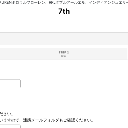
HLAURENポロラルフローレン、RRLダブルアールエル、インディアンジュエ
7th
STEP 2
確認
ださい。
いますので、迷惑メールフォルダもご確認ください。