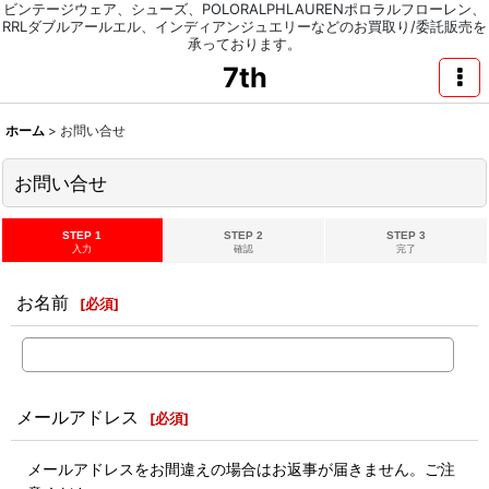
ビンテージウェア、シューズ、POLORALPHLAURENポロラルフローレン、
RRLダブルアールエル、インディアンジュエリーなどのお買取り/委託販売を
承っております。
7th
ホーム
>
お問い合せ
お問い合せ
STEP 1
STEP 2
STEP 3
入力
確認
完了
お名前
[
必須
]
メールアドレス
[
必須
]
メールアドレスをお間違えの場合はお返事が届きません。ご注