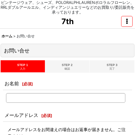
ビンテージウェア、シューズ、POLORALPHLAURENポロラルフローレン、
RRLダブルアールエル、インディアンジュエリーなどのお買取り/委託販売を
承っております。
7th
ホーム
>
お問い合せ
お問い合せ
STEP 1
STEP 2
STEP 3
入力
確認
完了
お名前
[
必須
]
メールアドレス
[
必須
]
メールアドレスをお間違えの場合はお返事が届きません。ご注