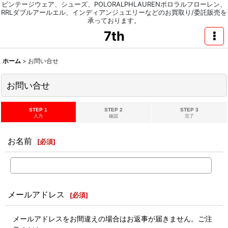
ビンテージウェア、シューズ、POLORALPHLAURENポロラルフローレン、
RRLダブルアールエル、インディアンジュエリーなどのお買取り/委託販売を
承っております。
7th
ホーム
>
お問い合せ
お問い合せ
STEP 1
STEP 2
STEP 3
入力
確認
完了
お名前
[
必須
]
メールアドレス
[
必須
]
メールアドレスをお間違えの場合はお返事が届きません。ご注