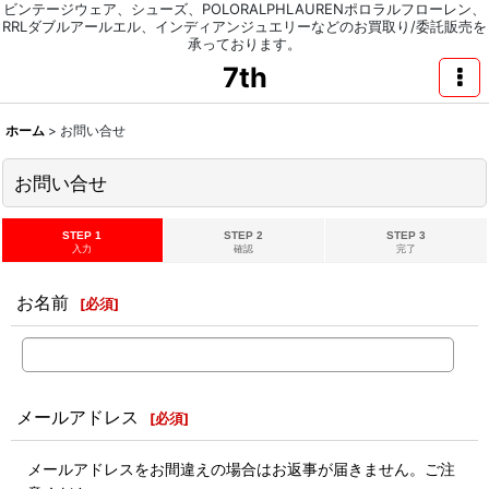
ビンテージウェア、シューズ、POLORALPHLAURENポロラルフローレン、
RRLダブルアールエル、インディアンジュエリーなどのお買取り/委託販売を
承っております。
7th
ホーム
>
お問い合せ
お問い合せ
STEP 1
STEP 2
STEP 3
入力
確認
完了
お名前
[
必須
]
メールアドレス
[
必須
]
メールアドレスをお間違えの場合はお返事が届きません。ご注