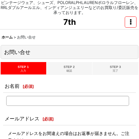
ビンテージウェア、シューズ、POLORALPHLAURENポロラルフローレン、
RRLダブルアールエル、インディアンジュエリーなどのお買取り/委託販売を
承っております。
7th
ホーム
>
お問い合せ
お問い合せ
STEP 1
STEP 2
STEP 3
入力
確認
完了
お名前
[
必須
]
メールアドレス
[
必須
]
メールアドレスをお間違えの場合はお返事が届きません。ご注