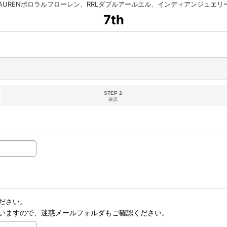
HLAURENポロラルフローレン、RRLダブルアールエル、インディアンジュエ
7th
STEP 2
確認
ださい。
いますので、迷惑メールフォルダもご確認ください。