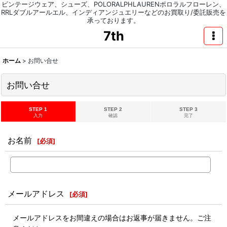
ビンテージウェア、シューズ、POLORALPHLAURENポロラルフローレン、
RRLダブルアールエル、インディアンジュエリーなどのお買取り/委託販売を
承っております。
7th
ホーム
>
お問い合せ
お問い合せ
STEP 1
STEP 2
STEP 3
入力
確認
完了
お名前
[
必須
]
メールアドレス
[
必須
]
メールアドレスをお間違えの場合はお返事が届きません。ご注