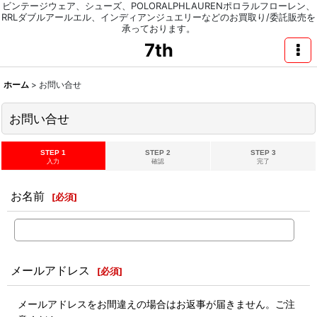
ビンテージウェア、シューズ、POLORALPHLAURENポロラルフローレン、
RRLダブルアールエル、インディアンジュエリーなどのお買取り/委託販売を
承っております。
7th
ホーム
>
お問い合せ
お問い合せ
STEP 1
STEP 2
STEP 3
入力
確認
完了
お名前
[
必須
]
メールアドレス
[
必須
]
メールアドレスをお間違えの場合はお返事が届きません。ご注