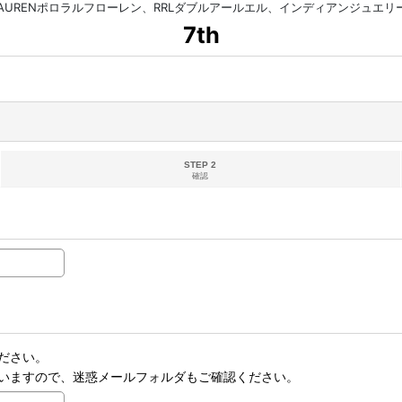
HLAURENポロラルフローレン、RRLダブルアールエル、インディアンジュエ
7th
STEP 2
確認
ださい。
いますので、迷惑メールフォルダもご確認ください。