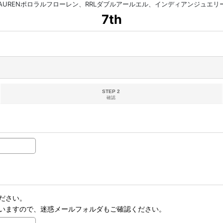
HLAURENポロラルフローレン、RRLダブルアールエル、インディアンジュエ
7th
STEP 2
確認
ださい。
いますので、迷惑メールフォルダもご確認ください。