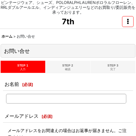
ビンテージウェア、シューズ、POLORALPHLAURENポロラルフローレン、
RRLダブルアールエル、インディアンジュエリーなどのお買取り/委託販売を
承っております。
7th
ホーム
>
お問い合せ
お問い合せ
STEP 1
STEP 2
STEP 3
入力
確認
完了
お名前
[
必須
]
メールアドレス
[
必須
]
メールアドレスをお間違えの場合はお返事が届きません。ご注