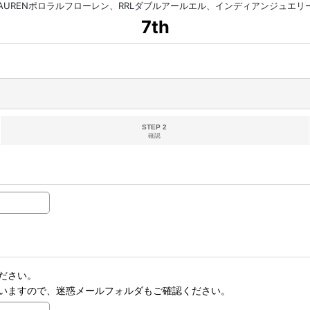
HLAURENポロラルフローレン、RRLダブルアールエル、インディアンジュエ
7th
STEP 2
確認
ださい。
いますので、迷惑メールフォルダもご確認ください。