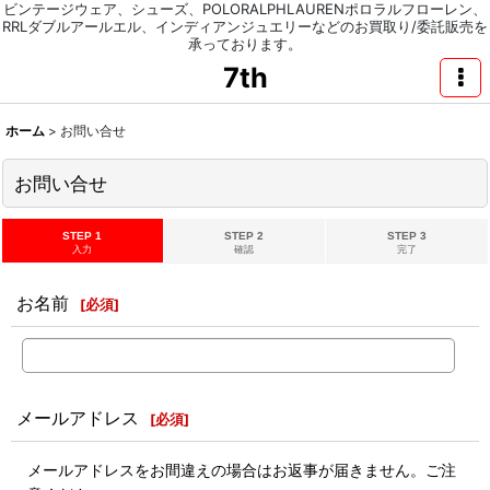
ビンテージウェア、シューズ、POLORALPHLAURENポロラルフローレン、
RRLダブルアールエル、インディアンジュエリーなどのお買取り/委託販売を
承っております。
7th
ホーム
>
お問い合せ
お問い合せ
STEP 1
STEP 2
STEP 3
入力
確認
完了
お名前
[
必須
]
メールアドレス
[
必須
]
メールアドレスをお間違えの場合はお返事が届きません。ご注