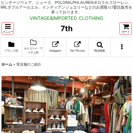
ビンテージウェア、シューズ、POLORALPHLAURENポロラルフローレン、
RRLダブルアールエル、インディアンジュエリーなどのお買取り/委託販売を
承っております。
VINTAGE&IMPORTED CLOTHING
7th
メニュー
カート
カテゴリー・ア
ブランド別
Instagram
the-7th.com
商品検索
イテム別
ホーム
>
実店舗のご紹介