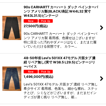
90s CARHARTT カーハート ダック ペインターパ
ンツ アメリカ製(BLACK/表記 W44L32 実寸
W43L31.5)ビンテージ
27,500
円
(税込)
90s CARHARTT カーハート ダック ペインターパ
ンツ アメリカ製 着用感、色褪せはございますが
特に目立った汚れやダメージはなく、まだまだ履
いていただける状態です。 カラー…
48-50年頃 Levi's 501XX 47モデル 片面タブ 濃
紺 リペア無し(実寸 W38.5 L29.5)ビンテージリ
ーバイス
1,496,000
円
(税込)
Levi's 501XX 47モデル 片面タブ 濃紺 リペア無し
希少サイズ 着用感、色落ち、細かな擦れ、ステッ
チとび、シミなどがございますが、まだまだイン
ディゴが濃く残り リペア無し、裾…