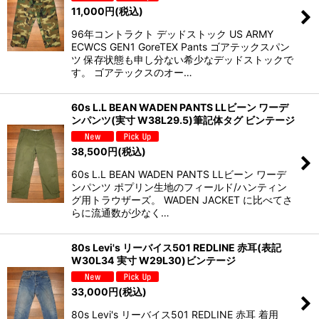
11,000
円
(税込)
96年コントラクト デッドストック US ARMY
ECWCS GEN1 GoreTEX Pants ゴアテックスパン
ツ 保存状態も申し分ない希少なデッドストックで
す。 ゴアテックスのオー…
60s L.L BEAN WADEN PANTS LLビーン ワーデ
ンパンツ(実寸 W38L29.5)筆記体タグ ビンテージ
38,500
円
(税込)
60s L.L BEAN WADEN PANTS LLビーン ワーデ
ンパンツ ポプリン生地のフィールド/ハンティン
グ用トラウザーズ。 WADEN JACKET に比べてさ
らに流通数が少なく…
80s Levi's リーバイス501 REDLINE 赤耳(表記
W30L34 実寸 W29L30)ビンテージ
33,000
円
(税込)
80s Levi's リーバイス501 REDLINE 赤耳 着用