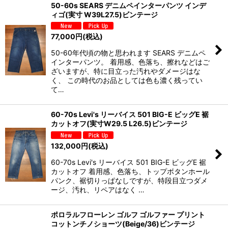
50-60s SEARS デニムペインターパンツ インデ
ィゴ(実寸 W39L27.5)ビンテージ
77,000
円
(税込)
50-60年代頃の物と思われます SEARS デニムペ
インターパンツ。 着用感、色落ち、擦れなどはご
ざいますが、特に目立った汚れやダメージはな
く、 この時代のお品としては色も濃く残ってい
て…
60-70s Levi's リーバイス 501 BIG-E ビッグE 裾
カットオフ(実寸W29.5 L26.5)ビンテージ
132,000
円
(税込)
60-70s Levi's リーバイス 501 BIG-E ビッグE 裾
カットオフ 着用感、色落ち、トップボタンホール
パンク、裾切りっぱなしですが、特段目立つダメ
ージ、汚れ、リペアはなく …
ポロラルフローレン ゴルフ ゴルファー プリント
コットンチノショーツ(Beige/36)ビンテージ