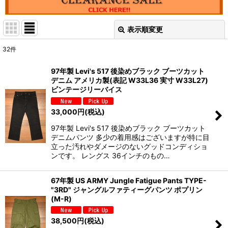
表示順変更
閉じる
32
件
表示数
:
97年製 Levi's 517 後染めブラック ブーツカット
デニム アメリカ製(表記 W33L36 実寸 W33L27)
並び順
:
ビンテージリーバイス
33,000
円
(税込)
絞り込む
97年製 Levi's 517 後染めブラック ブーツカット
デニムパンツ 多少の着用感はございますが特に目
立った汚れやダメージのないグッドコンディショ
ンです。 レングス 36インチのもの…
67年製 US ARMY Jungle Fatigue Pants TYPE-
"3RD" ジャングルファティーグパンツ ポプリン
(M-R)
38,500
円
(税込)