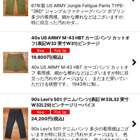
67年製 US ARMY Jungle Fatigue Pants TYPE-
"3RD" ジャングルファティーグパンツ ポプリン
多少の着用感、細かな擦れなどはございますが、
特に目立った汚れやダ…
40s US ARMY M-43 HBT カーゴパンツ カットオ
フ(表記W32 実寸W31)ビンテージ
19,800
円
(税込)
40s US ARMY M-43 HBT カーゴパンツ カットオ
フ 着用感、細かな擦れなどはございますが特に目
立った汚れやダメージはなく、まだまだ穿いてい
ただける状態です。 1943年に制…
90s Levi's 501 デニムパンツ(表記 W33L32 実寸
W32L29)ビンテージリーバイス
24,200
円
(税込)
90s Levi's 501 デニムパンツ 多少の着用感はござ
いますが特に目立った汚れやダメージはなく、色
落ちも極めて少ない１本です。 裾上げされていま