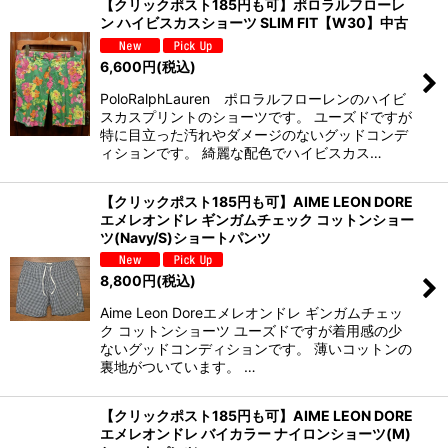
【クリックポスト185円も可】ポロラルフローレ
ン ハイビスカスショーツ SLIM FIT【W30】中古
6,600
円
(税込)
PoloRalphLauren ポロラルフローレンのハイビ
スカスプリントのショーツです。 ユーズドですが
特に目立った汚れやダメージのないグッドコンデ
ィションです。 綺麗な配色でハイビスカス…
【クリックポスト185円も可】AIME LEON DORE
エメレオンドレ ギンガムチェック コットンショー
ツ(Navy/S)ショートパンツ
8,800
円
(税込)
Aime Leon Doreエメレオンドレ ギンガムチェッ
ク コットンショーツ ユーズドですが着用感の少
ないグッドコンディションです。 薄いコットンの
裏地がついています。 …
【クリックポスト185円も可】AIME LEON DORE
エメレオンドレ バイカラー ナイロンショーツ(M)