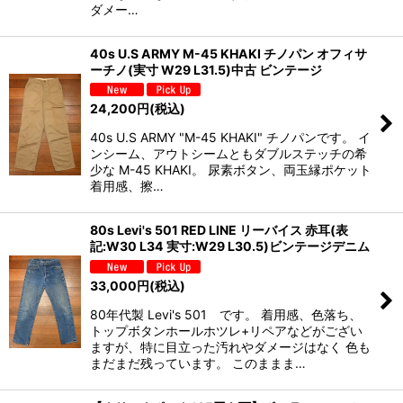
ダメー…
40s U.S ARMY M-45 KHAKI チノパン オフィサ
ーチノ(実寸 W29 L31.5)中古 ビンテージ
24,200
円
(税込)
40s U.S ARMY "M-45 KHAKI" チノパンです。 イ
ンシーム、アウトシームともダブルステッチの希
少な M-45 KHAKI。 尿素ボタン、両玉縁ポケット
着用感、擦…
80s Levi's 501 RED LINE リーバイス 赤耳(表
記:W30 L34 実寸:W29 L30.5)ビンテージデニム
33,000
円
(税込)
80年代製 Levi's 501 です。 着用感、色落ち、
トップボタンホールホツレ+リペアなどがござい
ますが、特に目立った汚れやダメージはなく 色も
まだまだ残っています。 このままま…