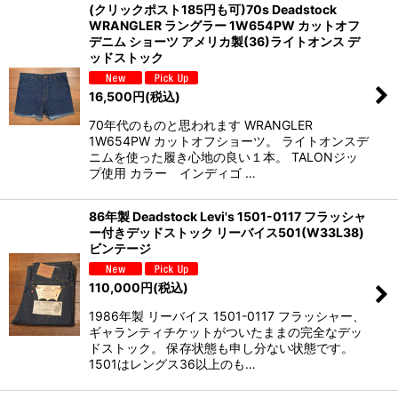
(クリックポスト185円も可)70s Deadstock
WRANGLER ラングラー 1W654PW カットオフ
デニム ショーツ アメリカ製(36)ライトオンス デ
ッドストック
16,500
円
(税込)
70年代のものと思われます WRANGLER
1W654PW カットオフショーツ。 ライトオンスデ
ニムを使った履き心地の良い１本。 TALONジッ
プ使用 カラー インディゴ …
86年製 Deadstock Levi's 1501-0117 フラッシャ
ー付きデッドストック リーバイス501(W33L38)
ビンテージ
110,000
円
(税込)
1986年製 リーバイス 1501-0117 フラッシャー、
ギャランティチケットがついたままの完全なデッ
ドストック。 保存状態も申し分ない状態です。
1501はレングス36以上のも…