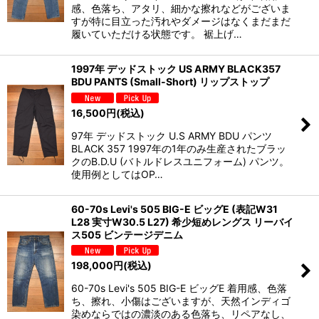
感、色落ち、アタリ、細かな擦れなどがございま
すが特に目立った汚れやダメージはなくまだまだ
履いていただける状態です。 裾上げ…
1997年 デッドストック US ARMY BLACK357
BDU PANTS (Small-Short) リップストップ
16,500
円
(税込)
97年 デッドストック U.S ARMY BDU パンツ
BLACK 357 1997年の1年のみ生産されたブラッ
クのB.D.U (バトルドレスユニフォーム) パンツ。
使用例としてはOP…
60-70s Levi's 505 BIG-E ビッグE (表記W31
L28 実寸W30.5 L27) 希少短めレングス リーバイ
ス505 ビンテージデニム
198,000
円
(税込)
60-70s Levi's 505 BIG-E ビッグE 着用感、色落
ち、擦れ、小傷はございますが、天然インディゴ
染めならではの濃淡のある色落ち、リペアなし、