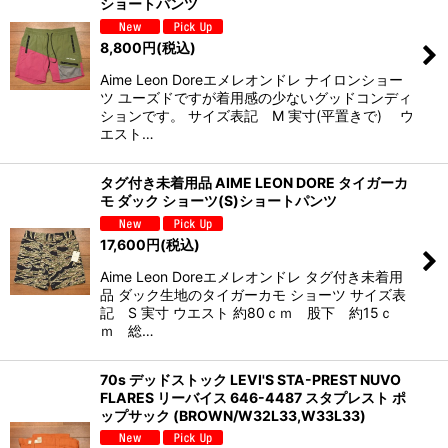
ショートパンツ
8,800
円
(税込)
Aime Leon Doreエメレオンドレ ナイロンショー
ツ ユーズドですが着用感の少ないグッドコンディ
ションです。 サイズ表記 M 実寸(平置きで) ウ
エスト…
タグ付き未着用品 AIME LEON DORE タイガーカ
モ ダック ショーツ(S)ショートパンツ
17,600
円
(税込)
Aime Leon Doreエメレオンドレ タグ付き未着用
品 ダック生地のタイガーカモ ショーツ サイズ表
記 S 実寸 ウエスト 約80ｃｍ 股下 約15ｃ
ｍ 総…
70s デッドストック LEVI'S STA-PREST NUVO
FLARES リーバイス 646-4487 スタプレスト ポ
ップサック (BROWN/W32L33,W33L33)