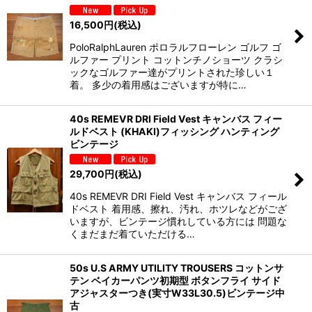
16,500
円
(税込)
PoloRalphLauren ポロラルフローレン ゴルフ ゴ
ルファー プリント コットンチノショーツ クラシ
ックなゴルファー達がプリントされた珍しい１
着。 多少の着用感はございますが特に…
40s REMEVR DRI Field Vest キャンバス フィー
ルドベスト (KHAKI)フィッシング ハンティング
ビンテージ
29,700
円
(税込)
40s REMEVR DRI Field Vest キャンバス フィール
ドベスト 着用感、擦れ、汚れ、ホツレなどがござ
いますが、ビンテージ慣れしている方には 問題な
くまだまだ着ていただける…
50s U.S ARMY UTILITY TROUSERS コットンサ
テン ベイカーパンツ初期型 ボタンフライ サイド
アジャスターつき(実寸W33L30.5)ビンテージ中
古