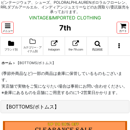
ビンテージウェア、シューズ、POLORALPHLAURENポロラルフローレン、
RRLダブルアールエル、インディアンジュエリーなどのお買取り/委託販売を
承っております。
VINTAGE&IMPORTED CLOTHING
7th
メニュー
カート
カテゴリー・ア
ブランド別
Instagram
the-7th.com
商品検索
イテム別
ホーム
>
【BOTTOMS/ボトムス】
(季節外商品など)一部の商品は倉庫に保管しているものもございま
す。
実店舗で実物をご覧になりたい場合は事前にお問い合わせください。
※倉庫にあるものを店舗にご用意するのに1-2営業日かかります。
【BOTTOMS/ボトムス】