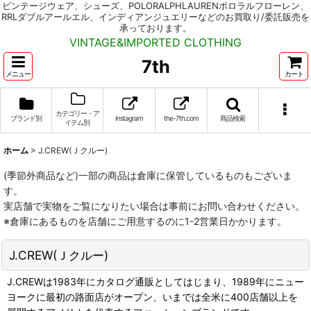
ビンテージウェア、シューズ、POLORALPHLAURENポロラルフローレン、
RRLダブルアールエル、インディアンジュエリーなどのお買取り/委託販売を
承っております。
VINTAGE&IMPORTED CLOTHING
7th
メニュー
カート
カテゴリー・ア
ブランド別
Instagram
the-7th.com
商品検索
イテム別
ホーム
>
J.CREW(Ｊクルー)
(季節外商品など)一部の商品は倉庫に保管しているものもございま
す。
実店舗で実物をご覧になりたい場合は事前にお問い合わせください。
※倉庫にあるものを店舗にご用意するのに1-2営業日かかります。
J.CREW(Ｊクルー)
J.CREWは1983年にカタログ通販としてはじまり、1989年にニュー
ヨークに最初の路面店がオープン、いまでは全米に400店舗以上を