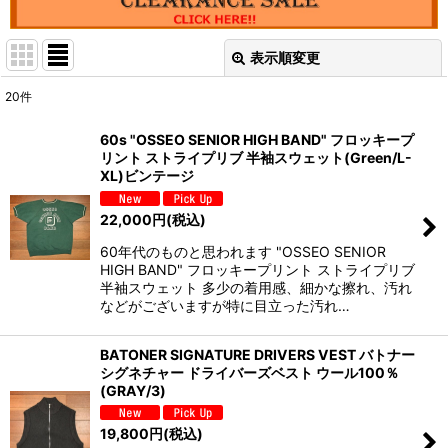
表示順変更
閉じる
20
件
表示数
:
60s "OSSEO SENIOR HIGH BAND" フロッキープ
リント ストライプリブ 半袖スウェット(Green/L-
並び順
:
XL)ビンテージ
22,000
円
(税込)
絞り込む
60年代のものと思われます "OSSEO SENIOR
HIGH BAND" フロッキープリント ストライプリブ
半袖スウェット 多少の着用感、細かな擦れ、汚れ
などがございますが特に目立った汚れ…
BATONER SIGNATURE DRIVERS VEST バトナー
シグネチャー ドライバーズベスト ウール100％
(GRAY/3)
19,800
円
(税込)