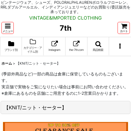
ビンテージウェア、シューズ、POLORALPHLAURENポロラルフローレン、
RRLダブルアールエル、インディアンジュエリーなどのお買取り/委託販売を
承っております。
VINTAGE&IMPORTED CLOTHING
7th
メニュー
カート
カテゴリー・ア
ブランド別
Instagram
the-7th.com
商品検索
イテム別
ホーム
>
【KNIT/ニット・セーター】
(季節外商品など)一部の商品は倉庫に保管しているものもございま
す。
実店舗で実物をご覧になりたい場合は事前にお問い合わせください。
※倉庫にあるものを店舗にご用意するのに1-2営業日かかります。
【KNIT/ニット・セーター】