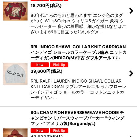
18,700
円
(税込)
80年代ころのものと思われます エンジ色のタグ
がつく Willis&Geiger ウィリス&ガイガー 象柄 ウ
ールセーター 多少の着用感、細かな擦れなどはご
ざいますが特に目立った汚れやダメ…
RRL INDIGO SHAWL COLLAR KNIT CARDIGAN
インディゴ ショールカラーケーブル編み ニットカ
ーディガン(INDIGO/M)中古 ダブルアールエル
39,600
円
(税込)
RRL RALPHLAUREN INDIGO SHAWL COLLAR
KNIT CARDIGAN ダブルアールエル ラルフローレ
ン インディゴ ショールカラー コットンニットカ
ーディガン …
90s CHAMPION REVERSEWEAVE HOODIE チ
ャンピオン リバースウィーブパーカー "ウィング
フット" アメリカ製(Burgundy/L)
42,900
円
(税込)