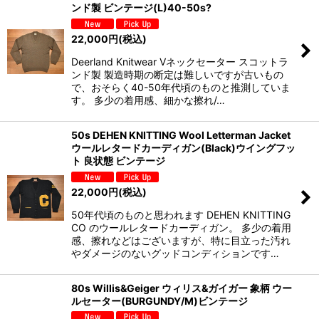
ンド製 ビンテージ(L)40-50s?
22,000
円
(税込)
Deerland Knitwear Vネックセーター スコットラ
ンド製 製造時期の断定は難しいですが古いもの
で、おそらく40-50年代頃のものと推測していま
す。 多少の着用感、細かな擦れ/…
50s DEHEN KNITTING Wool Letterman Jacket
ウールレタードカーディガン(Black)ウイングフッ
ト 良状態 ビンテージ
22,000
円
(税込)
50年代頃のものと思われます DEHEN KNITTING
CO のウールレタードカーディガン。 多少の着用
感、擦れなどはございますが、特に目立った汚れ
やダメージのないグッドコンディションです…
80s Willis&Geiger ウィリス&ガイガー 象柄 ウー
ルセーター(BURGUNDY/M)ビンテージ