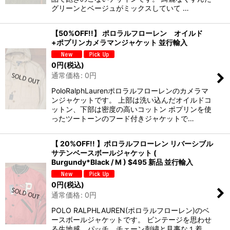
グリーンとベージュがミックスしていて …
【50%OFF!!】 ポロラルフローレン オイルド
+ポプリンカメラマンジャケット 並行輸入
0
円
(税込)
通常価格
:
0
円
PoloRalphLaurenポロラルフローレンのカメラマ
ンジャケットです。 上部は洗い込んだオイルドコ
ットン、下部は密度の高いコットン ポプリンを使
ったツートーンのフード付きジャケットで…
【 20%OFF!! 】ポロラルフローレン リバーシブル
サテンベースボールジャケット (
Burgundy*Black / M ) $495 新品 並行輸入
0
円
(税込)
通常価格
:
0
円
POLO RALPHLAUREN(ポロラルフローレン)のベ
ースボールジャケットです。 ビンテージを思わせ
る生地感、パッチ、チェーン刺繍と見事な１着。