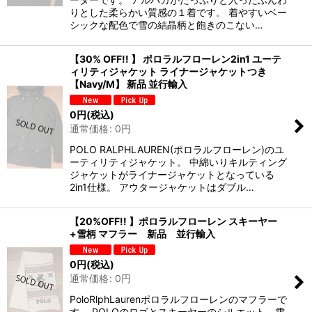
りとした柔らかい質感の１着です。 着やすいベー
シックな配色で雪の結晶柄と飽きのこない…
【30% OFF!! 】 ポロラルフローレン2in1 ユーテ
ィリティジャケット ライナージャケットつき
【Navy/M】 新品 並行輸入
0
円
(税込)
通常価格
:
0
円
POLO RALPHLAUREN(ポロラルフローレン)のユ
ーティリティジャケット。 中綿いりキルティング
ジャケットがライナージャケットとなっている
2in1仕様。 アウタージャケットはダブル…
【20%OFF!! 】ポロラルフローレン スキーヤー
+雪柄 マフラー 新品 並行輸入
0
円
(税込)
通常価格
:
0
円
PoloRlphLaurenポロラルフローレンのマフラーで
す。 POLOのロゴとスキーヤーのシルエット、雪