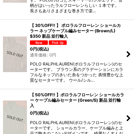
柄がはいったラルフローレンらしい １本です。
長さもありさまざまな巻き方で楽…
【 30%OFF!! 】 ポロラルフローレン ショールカ
ラー ネップケーブル編みセーター (Brown/L)
$350 新品 並行輸入
0
円
(税込)
通常価格
:
0
円
POLO RALPHLAUREN(ポロラルフローレン)のセ
ーターです。 ブラウン系のグラデーションにカラ
フルなネップのきいた糸をつかった 表情豊かな上
質なセーターです。 ウール/シル…
【 50%OFF!! 】ポロラルフローレン ショールカラ
ー ケーブル編みセーター (Green/S) 新品 並行輸
入
0
円
(税込)
POLO RALPHLAUREN(ポロラルフローレン)のセ
ーターです。 ショールカラー、ケーブル編みと上
品で飽きのこないデザインです。 綺麗なくすんだ