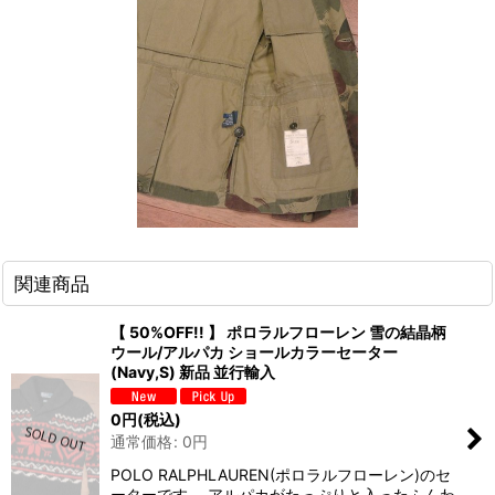
関連商品
【 50%OFF!! 】 ポロラルフローレン 雪の結晶柄
ウール/アルパカ ショールカラーセーター
(Navy,S) 新品 並行輸入
0
円
(税込)
通常価格
:
0
円
POLO RALPHLAUREN(ポロラルフローレン)のセ
ーターです。 アルパカがたっぷりと入ったふんわ