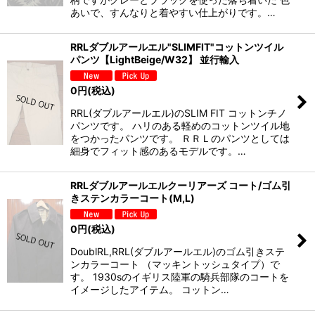
あいで、すんなりと着やすい仕上がりです。…
RRLダブルアールエル"SLIMFIT"コットンツイル
パンツ【LightBeige/W32】 並行輸入
0
円
(税込)
RRL(ダブルアールエル)のSLIM FIT コットンチノ
パンツです。 ハリのある軽めのコットンツイル地
をつかったパンツです。 ＲＲＬのパンツとしては
細身でフィット感のあるモデルです。…
RRLダブルアールエルクーリアーズ コート/ゴム引
きステンカラーコート(M,L)
0
円
(税込)
DoublRL,RRL(ダブルアールエル)のゴム引きステ
ンカラーコート （マッキントッシュタイプ）で
す。 1930sのイギリス陸軍の騎兵部隊のコートを
イメージしたアイテム。 コットン…