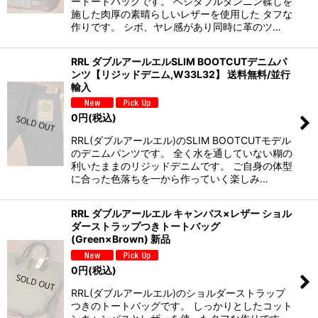
ートートバッグです。 ベジタブルタンニン鞣しを
施した肉厚の素晴らしいレザーを使用した タフな
作りです。 シボ、ヤレ感があり同時に革のツ…
RRL ダブルアールエルSLIM BOOTCUTデニムパ
ンツ【リジッドデニム,W33L32】 送料無料/並行
輸入
0
円
(税込)
RRL(ダブルアールエル)のSLIM BOOTCUTモデル
のデニムパンツです。 全く水を通していない糊の
利いたままのリジッドデニムです。 ご自身の体型
に合った色落ちを一から作っていく楽しみ…
RRL ダブルアールエル キャンバス×レザー ショル
ダーストラップつきトートバッグ
(Green×Brown) 新品
0
円
(税込)
RRL(ダブルアールエル)のショルダーストラップ
つきのトートバッグです。 しっかりとしたコット