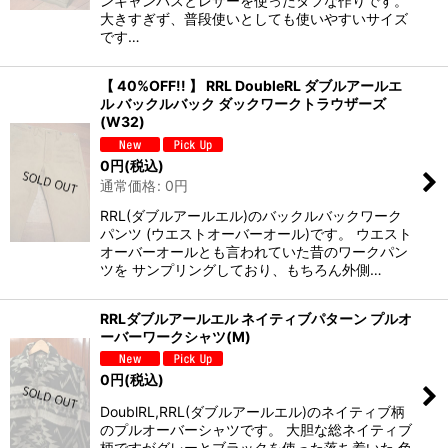
ンキャンバスとレザーを使ったタフな作りです。
大きすぎず、普段使いとしても使いやすいサイズ
です…
【 40%OFF!! 】 RRL DoubleRL ダブルアールエ
ル バックルバック ダックワークトラウザーズ
(W32)
0
円
(税込)
通常価格
:
0
円
RRL(ダブルアールエル)のバックルバックワーク
パンツ (ウエストオーバーオール)です。 ウエスト
オーバーオールとも言われていた昔のワークパン
ツを サンプリングしており、もちろん外側…
RRLダブルアールエル ネイティブパターン プルオ
ーバーワークシャツ(M)
0
円
(税込)
DoublRL,RRL(ダブルアールエル)のネイティブ柄
のプルオーバーシャツです。 大胆な総ネイティブ
柄ですがグレーとブラックを使った落ち着いた 色