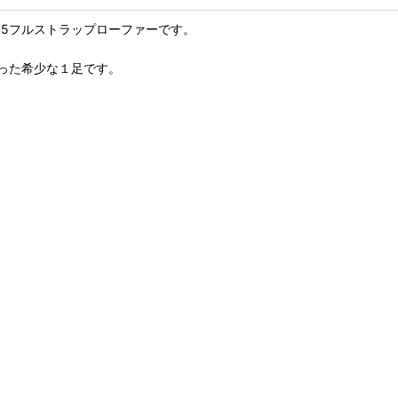
845フルストラップローファーです。
った希少な１足です。