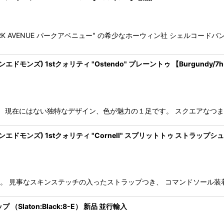
ル "PARK AVENUE パークアベニュー" の希少なホーウィン社 シェルコ
レンエドモンズ) 1stクォリティ "Ostendo" プレーントゥ 【Burgundy/7
tendo"です。 現在にはない独特なデザイン、色が魅力の１足です。 スクエ
アレンエドモンズ) 1stクォリティ "Cornell" スプリットトゥ ストラップシュー
RNELL"です。 見事なスキンステッチの入ったストラップつき、 コマンドソ
Slaton:Black:8-E） 新品 並行輸入