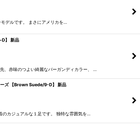
ードバンモデルです。 まさにアメリカを…
h-D】 新品
アなつま先、赤味のつよい綺麗なバーガンディカラー、 …
ズ 【Brown Suede/9-D】 新品
ール装着のカジュアルな１足です。 独特な雰囲気を…