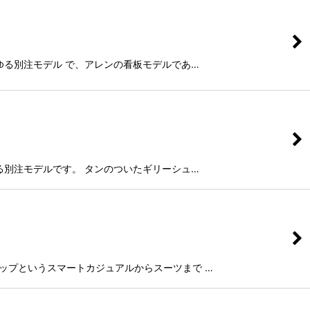
したいわゆる別注モデル で、アレンの看板モデルであ…
たいわゆる別注モデルです。 タンのついたギリーシュ…
ゥのＵチップというスマートカジュアルからスーツまで …