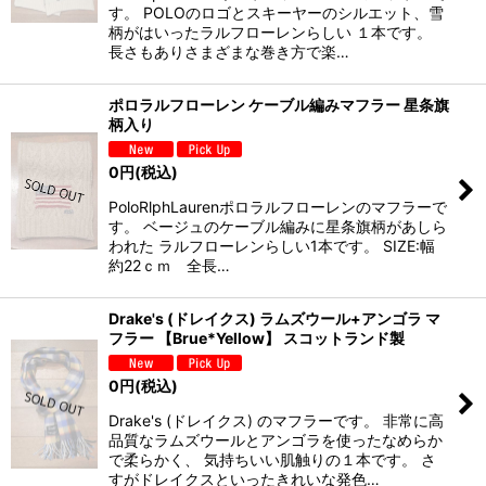
す。 POLOのロゴとスキーヤーのシルエット、雪
柄がはいったラルフローレンらしい １本です。
長さもありさまざまな巻き方で楽…
ポロラルフローレン ケーブル編みマフラー 星条旗
柄入り
0
円
(税込)
PoloRlphLaurenポロラルフローレンのマフラーで
す。 ベージュのケーブル編みに星条旗柄があしら
われた ラルフローレンらしい1本です。 SIZE:幅
約22ｃｍ 全長…
Drake's (ドレイクス) ラムズウール+アンゴラ マ
フラー 【Brue*Yellow】 スコットランド製
0
円
(税込)
Drake's (ドレイクス) のマフラーです。 非常に高
品質なラムズウールとアンゴラを使ったなめらか
で柔らかく、 気持ちいい肌触りの１本です。 さ
すがドレイクスといったきれいな発色…