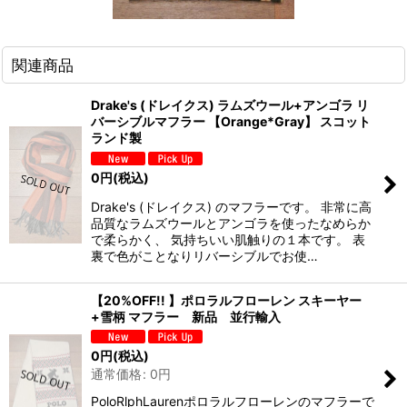
関連商品
Drake's (ドレイクス) ラムズウール+アンゴラ リ
バーシブルマフラー 【Orange*Gray】 スコット
ランド製
0
円
(税込)
Drake's (ドレイクス) のマフラーです。 非常に高
品質なラムズウールとアンゴラを使ったなめらか
で柔らかく、 気持ちいい肌触りの１本です。 表
裏で色がことなりリバーシブルでお使…
【20%OFF!! 】ポロラルフローレン スキーヤー
+雪柄 マフラー 新品 並行輸入
0
円
(税込)
通常価格
:
0
円
PoloRlphLaurenポロラルフローレンのマフラーで