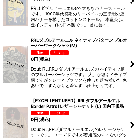
RRL(ダブルアールエル)の 大きなバナーストール
です。 1900年代初期のリーバイスの宣伝用の店
内バナーを模したコットンストール。 本藍染(天
然インディゴ)の日本製です。 首に巻く…
RRLダブルアールエル ネイティブパターン プルオ
ーバーワークシャツ(M)
0
円
(税込)
DoublRL,RRL(ダブルアールエル)のネイティブ柄
のプルオーバーシャツです。 大胆な総ネイティブ
柄ですがグレーとブラックを使った落ち着いた 色
あいで、すんなりと着やすい仕上がりです。…
【EXCELLENT USED】RRLダブルアールエル
Border Patrol レザージャケット (L) 国内正規品
0
円
(税込)
DoublRL,RRL(ダブルアールエル)のレザージャケ
ットです。 ユーズドですが着用感のすくないグッ