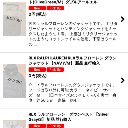
ト(OliveGreen/M）ダブルアールエル
0
円
(税込)
ＲＲＬラルフローレンのジャケットです。 ミリタ
リージャケットとハンティングジャケットをミッ
クスしたような１着。 上部はミリタリージャケッ
トのようなコットンツイルを使用、下部はウール
の …
RLX RALPHLAUREN RLXラルフローレン ダウン
ジャケット 【NAVY/M】 新品 並行輸入
0
円
(税込)
ＲＬＸラルフローレンのダウンジャケットです。
フードは取り外し可能 カラー ネイビー サイ
ズ Ｍ (日本サイズおよそＬくらい) 実寸 身
巾 約56ｃｍ 肩幅 約4…
RLX ラルフローレン ダウンベスト 【Silver
Gray/S】 新品 並行輸入