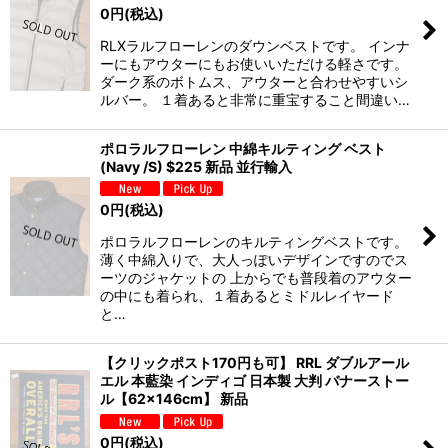
0
円
(税込)
RLXラルフローレンのダウンベストです。 インナ
ーにもアウターにもお使いいただける軽さです。
ダーク系のボトムス、アウターと合わせやすいシ
ルバー。 １着あると非常に重宝すること間違い…
ポロラルフローレン 中綿キルティング ベスト
(Navy /S) $225 新品 並行輸入
0
円
(税込)
ポロラルフローレンのキルティングベストです。
薄く中綿入りで、大人っぽいデザインですのでス
ーツのジャケットの 上からでも普段着のアウター
の中にも着られ、１着あるとミドルレイヤード
と…
【クリックポスト170円も可】 RRL ダブルアール
エル 本藍染 インディゴ 日本製 大判 バナーストー
ル【62×146cm】 新品
0
円
(税込)