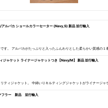
ル/アルパカ ショールカラーセーター (Navy,S) 新品 並行輸入
のセーターです。 アルパカがたっぷりと入ったふんわりとした柔らかい質感
ィリティジャケット ライナージャケットつき【Navy/M】 新品 並行輸入
ユーティリティジャケット。 中綿いりキルティングジャケットがライナージャ
柄 マフラー 新品 並行輸入