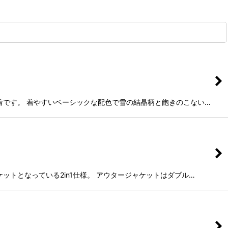
の１着です。 着やすいベーシックな配色で雪の結晶柄と飽きのこない…
ケットとなっている2in1仕様。 アウタージャケットはダブル…