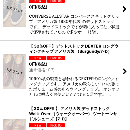
0
円
(税込)
CONVERSE ALLSTAR コンバーススキッドグリッ
プ アメリカ製 1980年代製 のデッドストック
です。 デッドストックですが箱に入ってない状態
で保存されていたので多少ホコリ汚れ…
【 30%OFF 】デッドストック DEXTER ロングウ
ィングチップ アメリカ製 （Burgundy/7-D）
0
円
(税込)
通常価格
:
0
円
1990's頃の製造と思われるDEXTERのロングウィ
ングチップです。 アメリカの靴らしいコバの張っ
たボリューム感のあるウィングチップ。 オンオフ
ともに幅広くお使いいただける１足です。 …
【 20% OFF!! 】 アメリカ製 デッドストック
Walk-Over （ウォークオーバー） ツートーンサ
ドルシューズ【7-D】