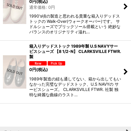
0
円
(税込)
通常価格
:
0
円
1990's頃の製造と思われる貴重な箱入りデッドス
トックの Walk-Over(ウォークオーバー)です。 サ
ドルシューズでブリックソール搭載という 絶妙な
バランスのオリジナリティ溢れ…
箱入りデッドストック 1989年製 U.S NAVYサー
ビスシューズ 【8 1/2-N】 CLARKSVILLE FTWR.
製
0
円
(税込)
1989年製造の紐も通してない、箱から出してもい
なかった完璧なデッドストック、U.S NAVYの サ
ービスシューズ。 CLARKSVILLE FTWR. 社製 独
特な綺麗な曲線のラスト…