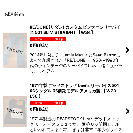
関連商品
RE/DONE(リダン) カスタム ビンテージリーバイ
ス 501 SLIM STRAIGHT 【W34】
0
円
(税込)
2014年L.Aにて、Jamie Mazur とSean Barronに
よって創設された「RE/DONE」 1950〜1990年
代のヴィンテージのリーバイス(Levi's)を１度バラ
し、リペアを…
1971年製 デッドストック Levi's リーバイス501
66シングル 66前期モデル アメリカ製 【 W33
L30 】
0
円
(税込)
1971年製造の DEADSTOCK Levis デッドストッ
ク リーバイス５０１です。 通称６６前期モデル
といわれている１本。 まずは非常に希少なサイズ