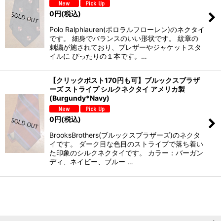
0
円
(税込)
Polo Ralphlauren(ポロラルフローレン)のネクタイ
です。 細身でバランスのいい形状です。 紋章の
刺繍が施されており、ブレザーやジャケットスタ
イルに ぴったりの１本です。…
【クリックポスト170円も可】ブルックスブラザ
ーズ ストライプ シルクネクタイ アメリカ製
(Burgundy*Navy)
0
円
(税込)
BrooksBrothers(ブルックスブラザーズ)のネクタ
イです。 ダーク目な色目のストライプで落ち着い
た印象のシルクネクタイです。 カラー：バーガン
ディ、ネイビー、ブルー …