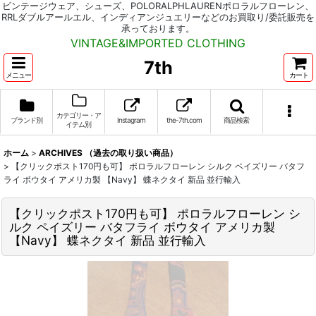
ビンテージウェア、シューズ、POLORALPHLAURENポロラルフローレン、
RRLダブルアールエル、インディアンジュエリーなどのお買取り/委託販売を
承っております。
VINTAGE&IMPORTED CLOTHING
7th
メニュー
カート
カテゴリー・ア
ブランド別
Instagram
the-7th.com
商品検索
イテム別
ホーム
>
ARCHIVES （過去の取り扱い商品）
>
【クリックポスト170円も可】 ポロラルフローレン シルク ペイズリー バタフ
ライ ボウタイ アメリカ製 【Navy】 蝶ネクタイ 新品 並行輸入
【クリックポスト170円も可】 ポロラルフローレン シ
ルク ペイズリー バタフライ ボウタイ アメリカ製
【Navy】 蝶ネクタイ 新品 並行輸入