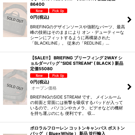
86400
0
円
(税込)
BRIEFINGのデザインソースや強靭なパーツ、最高
峰の技術はそのままにより オン・デューティーな
シーンにフィットするように再構築された
「BLACKLINE」。 従来の「REDLINE」…
【SALE!!】 BRIEFING ブリーフィング 2WAY シ
ョルダーバッグ "SIDE STREAM" ( BLACK ) 新品
定価55080
0
円
(税込)
オープン価格
BRIEFINGのSIDE STREAM です。 メインルーム
の前面と背面には衝撃を吸収するパッドが入って
いるので、パソコンやカメラ、ビデオなどの機材
を持ち運ぶのにも 便利です。 収…
ポロラルフローレン コットンキャンバス ボストン
バッグ （ Blue×White ） 新品 並行輸入