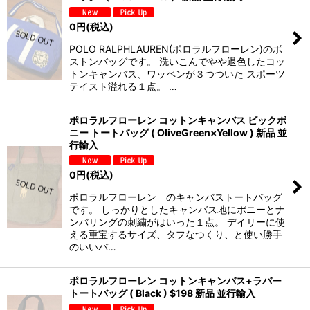
0
円
(税込)
POLO RALPHLAUREN(ポロラルフローレン)のボ
ストンバッグです。 洗いこんでやや退色したコッ
トンキャンバス、ワッペンが３つついた スポーツ
テイスト溢れる１点。 …
ポロラルフローレン コットンキャンバス ビックポ
ニー トートバッグ ( OliveGreen×Yellow ) 新品 並
行輸入
0
円
(税込)
ポロラルフローレン のキャンバストートバッグ
です。 しっかりとしたキャンバス地にポニーとナ
ンバリングの刺繍がはいった１点。 デイリーに使
える重宝するサイズ、タフなつくり、と使い勝手
のいいバ…
ポロラルフローレン コットンキャンバス+ラバー
トートバッグ ( Black ) $198 新品 並行輸入