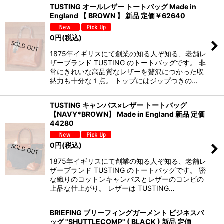
TUSTING オールレザー トートバッグ Made in
England 【 BROWN 】 新品 定価￥62640
0
円
(税込)
1875年イギリスにて創業の知る人ぞ知る、老舗レ
ザーブランド TUSTING のトートバッグです。 非
常にきれいな高品質なレザーを贅沢につかった収
納力も十分な１点。 トップにはジップつきの…
TUSTING キャンバス×レザー トートバッグ
【NAVY*BROWN】 Made in England 新品 定価
44280
0
円
(税込)
1875年イギリスにて創業の知る人ぞ知る、老舗レ
ザーブランド TUSTING のトートバッグです。 密
な織りのコットンキャンバスとレザーのコンビの
上品な仕上がり。 レザーは TUSTING…
BRIEFING ブリーフィングガーメント ビジネスバ
ッグ "SHUTTLECOMP" ( BLACK ) 新品 定価