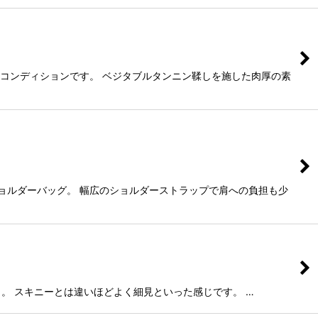
ドコンディションです。 ベジタブルタンニン鞣しを施した肉厚の素
ショルダーバッグ。 幅広のショルダーストラップで肩への負担も少
ット。 スキニーとは違いほどよく細見といった感じです。 …