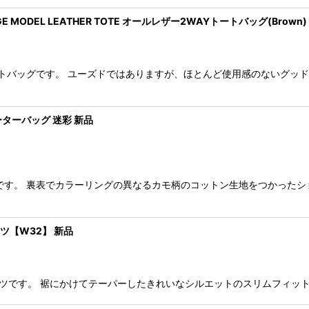
GE MODEL LEATHER TOTE オールレザー2WAYトートバッグ(Brown)
トートバッグです。 ユーズドではありますが、ほとんど使用感のないグッ
ポーターバッグ 迷彩 新品
グです。 裏表でカラーリングの異なるカモ柄のコットン生地をつかった
ンツ【W32】 新品
ニムパンツです。 裾にかけてテーパーしたきれいなシルエットのスリムフィ