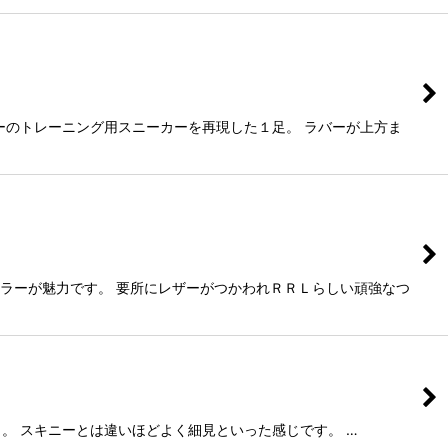
リーのトレーニング用スニーカーを再現した１足。 ラバーが上方ま
カラーが魅力です。 要所にレザーがつかわれＲＲＬらしい頑強なつ
ット。 スキニーとは違いほどよく細見といった感じです。 …