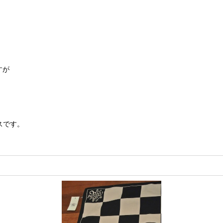
。
すが
スです。