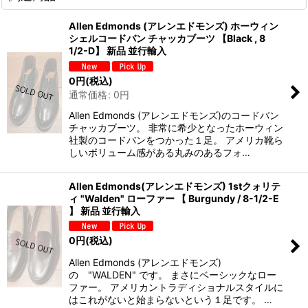
Allen Edmonds (アレンエドモンズ) ホーウィン
シェルコードバン チャッカブーツ 【Black , 8
1/2-D】 新品 並行輸入
0
円
(税込)
通常価格
:
0
円
Allen Edmonds (アレンエドモンズ)のコードバン
チャッカブーツ。 非常に希少となったホーウィン
社製のコードバンをつかった１足。 アメリカ靴ら
しいボリューム感がある丸みのあるフォ…
Allen Edmonds(アレンエドモンズ) 1stクォリテ
ィ "Walden" ローファー 【 Burgundy / 8-1/2-E
】 新品 並行輸入
0
円
(税込)
Allen Edmonds (アレンエドモンズ)
の "WALDEN" です。 まさにベーシックなロー
ファー。 アメリカントラディショナルスタイルに
はこれがないと始まらないという１足です。 …