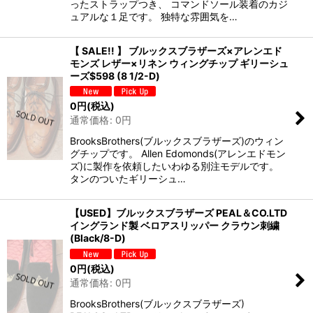
ったストラップつき、 コマンドソール装着のカジ
ュアルな１足です。 独特な雰囲気を…
【 SALE!! 】 ブルックスブラザーズ×アレンエド
モンズ レザー×リネン ウィングチップ ギリーシュ
ーズ$598 (8 1/2-D)
0
円
(税込)
通常価格
:
0
円
BrooksBrothers(ブルックスブラザーズ)のウィン
グチップです。 Allen Edomonds(アレンエドモン
ズ)に製作を依頼したいわゆる別注モデルです。
タンのついたギリーシュ…
【USED】ブルックスブラザーズ PEAL＆CO.LTD
イングランド製 ベロアスリッパー クラウン刺繍
(Black/8-D)
0
円
(税込)
通常価格
:
0
円
BrooksBrothers(ブルックスブラザーズ)