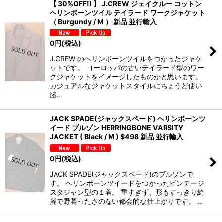
【 30%OFF!! 】 J.CREW ジェイクルー コットン
ヘリンボーンツイル テイラード ワークジャケット
（ Burgundy / M ） 新品 並行輸入
0
円
(税込)
J.CREW のヘリンボーンツイルをつかったジャケ
ットです。 ヨーロッパの古いテイラード型のワー
クジャケットをイメージしたものかと思います。
カジュアルなジャケットスタイルにちょうど使い
勝…
JACK SPADE(ジャックスペード) ヘリンボーンツ
イード ブルゾン HERRINGBONE VARSITY
JACKET ( Black / M ) $498 新品 並行輸入
0
円
(税込)
JACK SPADE(ジャックスペード)のブルゾンで
す。 ヘリンボーンツイードをつかったビンテージ
スタジャン型の１着。 重すぎず、形もすっきり綺
麗で野暮ったさのない都会的な仕上がりです。 …