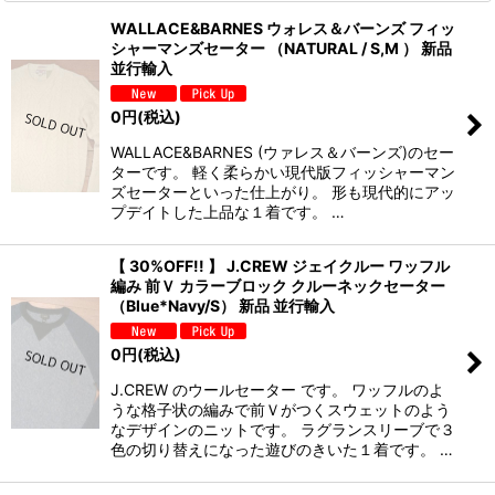
WALLACE&BARNES ウォレス＆バーンズ フィッ
シャーマンズセーター （NATURAL / S,M ） 新品
並行輸入
0
円
(税込)
WALLACE&BARNES (ウァレス＆バーンズ)のセー
ターです。 軽く柔らかい現代版フィッシャーマン
ズセーターといった仕上がり。 形も現代的にアッ
プデイトした上品な１着です。 …
【 30%OFF!! 】 J.CREW ジェイクルー ワッフル
編み 前Ｖ カラーブロック クルーネックセーター
（Blue*Navy/S） 新品 並行輸入
0
円
(税込)
J.CREW のウールセーター です。 ワッフルのよ
うな格子状の編みで前Ｖがつくスウェットのよう
なデザインのニットです。 ラグランスリーブで３
色の切り替えになった遊びのきいた１着です。 …