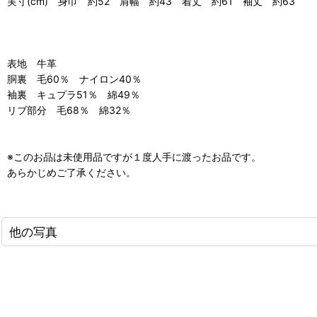
実寸(cm) 身巾 約52 肩幅 約43 着丈 約61 袖丈 約63
表地 牛革
胴裏 毛60％ ナイロン40％
袖裏 キュプラ51％ 綿49％
リブ部分 毛68％ 綿32％
※このお品は未使用品ですが１度人手に渡ったお品です。
あらかじめご了承ください。
他の写真