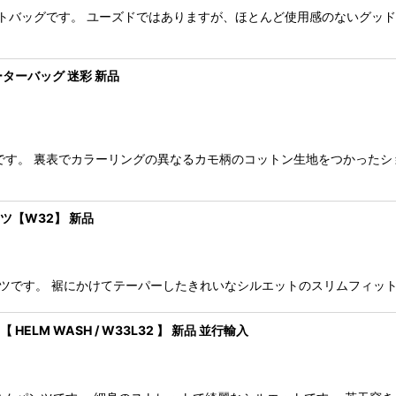
トートバッグです。 ユーズドではありますが、ほとんど使用感のないグッ
ポーターバッグ 迷彩 新品
グです。 裏表でカラーリングの異なるカモ柄のコットン生地をつかった
ンツ【W32】 新品
ニムパンツです。 裾にかけてテーパーしたきれいなシルエットのスリムフィ
HELM WASH / W33L32 】 新品 並行輸入