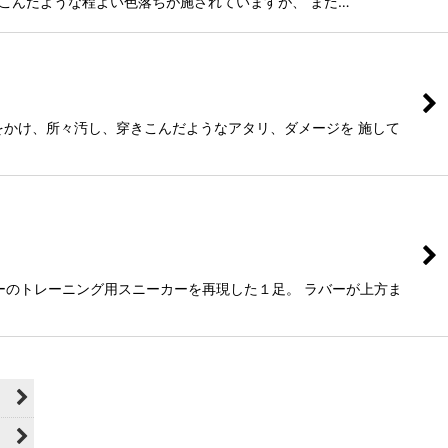
干穿きこんだような程よい色落ちが施されていますが、 まだ…
ュをかけ、所々汚し、穿きこんだようなアタリ、ダメージを 施して
リーのトレーニング用スニーカーを再現した１足。 ラバーが上方ま