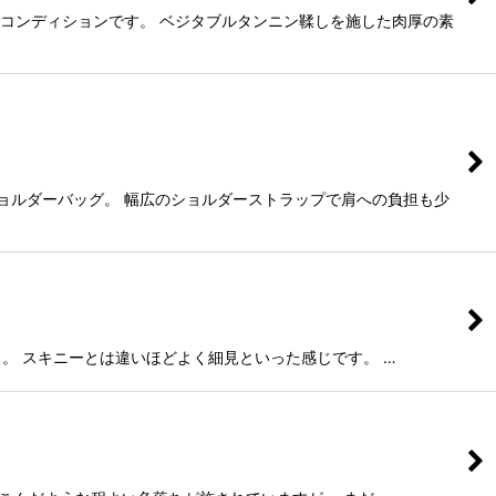
ドコンディションです。 ベジタブルタンニン鞣しを施した肉厚の素
ショルダーバッグ。 幅広のショルダーストラップで肩への負担も少
ット。 スキニーとは違いほどよく細見といった感じです。 …