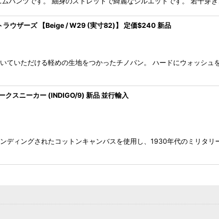
モデルのデニムパンツです。 細身のストレットで綺麗なシルエットです。 若
ウザーズ 【Beige / W29 (実寸82)】 定価$240 新品
て履いていただける軽めの生地をつかったチノパン。 ハードにウォッシ
ォークスニーカー (INDIGO/9) 新品 並行輸入
 ボンディングされたコットンキャンバスを使用し、1930年代のミリタ