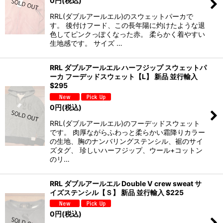
0
円
(税込)
RRL(ダブルアールエル)のスウェットパーカで
す。 後付けフード、この長年陽に灼けたような退
色してピンクっぽくなった赤。 柔らかく着やすい
生地感です。 サイズ …
RRL ダブルアールエル ハーフジップ スウェットパ
ーカ フーデッドスウェット【L】 新品 並行輸入
$295
0
円
(税込)
RRL(ダブルアールエル)のフーデッドスウェット
です。 肉厚ながらふわっと柔らかい霜降りカラー
の生地、胸のナンバリングステンシル、裾のサイ
ズタグ、 珍しいハーフジップ、ウール+コットン
のリ…
RRL ダブルアールエル Double V crew sweat サ
イズステンシル【Ｓ】 新品 並行輸入 $225
0
円
(税込)