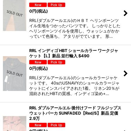
0
円
(税込)
RRL(ダブルアールエル)のＨＢＴ ヘリンボーンツ
イル生地をつかったパンツです。 しっかりとした
ヘリンボーンツイルを使用し、ウォッシュがかか
っていて色落ち、 アタリがでています。 形…
RRL インディゴ HBT ショールカラー ワークジャ
ケット【L】新品 並行輸入 $490
0
円
(税込)
RRL(ダブルアールエル)のショールカラージャケ
ットです。 40sのUSNAVYのショールカラージャ
ケットにインスパイアされた1着。 リネン20％が
混紡されたHBTの質感、インディゴ染め+…
RRL ダブルアールエル 後付けフード フルジップス
ウェットパーカ SUNFADED【Red/S】新品 定価
2.9万