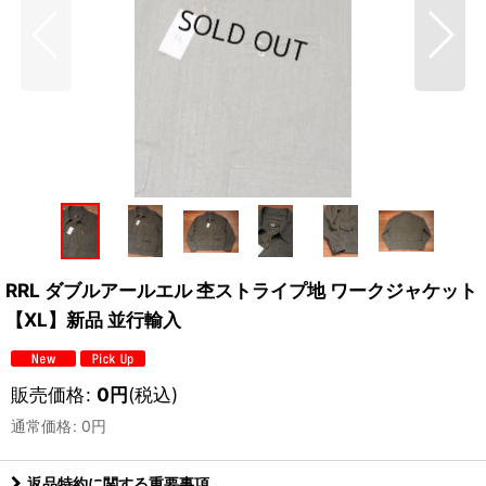
RRL ダブルアールエル 杢ストライプ地 ワークジャケット
【XL】新品 並行輸入
販売価格
:
0
円
(税込)
通常価格
:
0
円
返品特約に関する重要事項