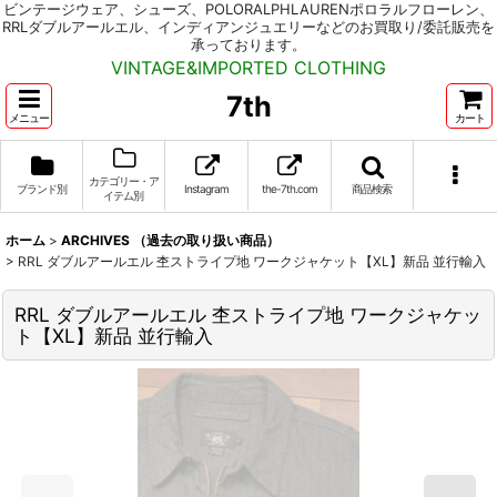
ビンテージウェア、シューズ、POLORALPHLAURENポロラルフローレン、
RRLダブルアールエル、インディアンジュエリーなどのお買取り/委託販売を
承っております。
VINTAGE&IMPORTED CLOTHING
7th
メニュー
カート
カテゴリー・ア
ブランド別
Instagram
the-7th.com
商品検索
イテム別
ホーム
>
ARCHIVES （過去の取り扱い商品）
>
RRL ダブルアールエル 杢ストライプ地 ワークジャケット【XL】新品 並行輸入
RRL ダブルアールエル 杢ストライプ地 ワークジャケッ
ト【XL】新品 並行輸入