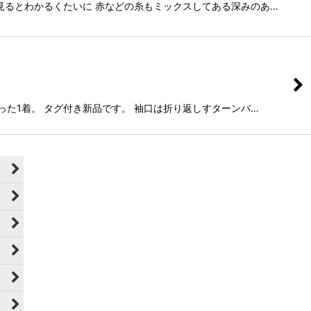
く見るとわかるくたいに 赤などの糸もミックスしてある深みのあ…
かった1着。 タグ付き新品です。 袖口は折り返しすターンバ…