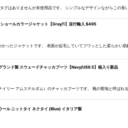
グコート。 タグはありませんが未使用品です。 シンプルなデザインながらこ
ル ショールカラージャケット【Gray/1】並行輸入 $495
ャージをつかったジャケットです。 表面が起毛していてフワッとした柔らか
 イングランド製 スウェードチャッカブーツ【Navy/US9.5】箱入り新品
マークマクナイリー アムステルダム）のチャッカブーツです。 靴の聖地と呼
ウール ニットタイ ネクタイ (Blue) イタリア製