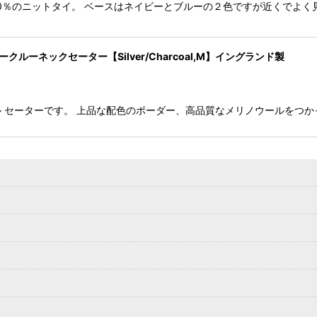
ル100％のニットタイ。 ベースはネイビーとブルーの２色ですが近くでよ
ークルーネックセーター【Silver/Charcoal,M】イングランド製
ウール セーターです。 上品な配色のボーダー、高品質なメリノウールをつ