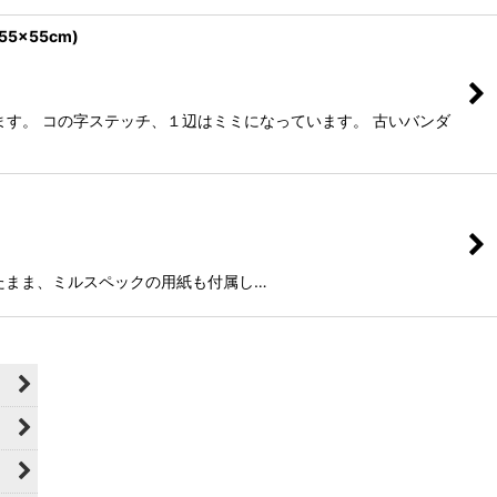
5×55cm)
す。 コの字ステッチ、１辺はミミになっています。 古いバンダ
 袋に入ったまま、ミルスペックの用紙も付属し…