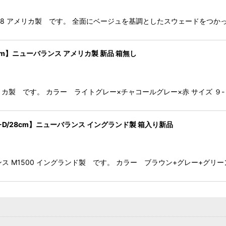
ーバランス 998 アメリカ製 です。 全面にベージュを基調としたスウェード
-D, 27cm】ニューバランス アメリカ製 新品 箱無し
8 アメリカ製 です。 カラー ライトグレー×チャコールグレー×赤 サイズ ９
BGG/10-D/28cm】ニューバランス イングランド製 箱入り新品
 ニューバランス M1500 イングランド製 です。 カラー ブラウン+グレー+グリー