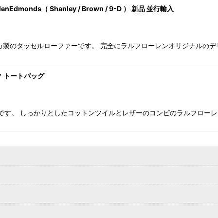
nds（ Shanley / Brown / 9-D ） 新品 並行輸入
)のアメリカ製のタッセルローファーです。 完全にラルフローレンオリジナル
ク トートバッグ
トートバッグです。 しっかりとしたコットンツイルとレザーのコンビのラルフロ