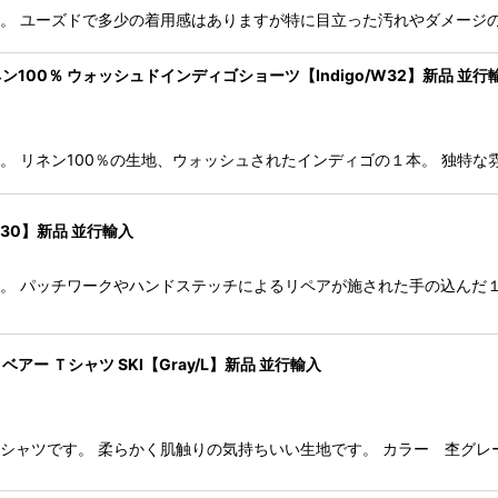
ョーツです。 ユーズドで多少の着用感はありますが特に目立った汚れやダメ
100％ ウォッシュドインディゴショーツ【Indigo/W32】新品 並行
ョーツです。 リネン100％の生地、ウォッシュされたインディゴの１本。 
30】新品 並行輸入
ョーツです。 パッチワークやハンドステッチによるリペアが施された手の込
ー Ｔシャツ SKI【Gray/L】新品 並行輸入
アーＴシャツです。 柔らかく肌触りの気持ちいい生地です。 カラー 杢グレー 