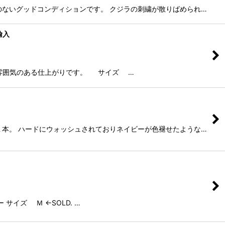
ージのないグッドコンディションです。 クジラの刺繍が散りばめられ…
輸入
独特な雰囲気のある仕上がりです。 サイズ …
んだ１本。 ハードにウォッシュされておりネイビーが色褪せたような…
サイズ Ｍ ←SOLD. …