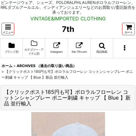
ビンテージウェア、シューズ、POLORALPHLAURENポロラルフローレン、
RRLダブルアールエル、インディアンジュエリーなどのお買取り/委託販売を
承っております。
VINTAGE&IMPORTED CLOTHING
7th
メニュー
カート
カテゴリー・ア
ブランド別
Instagram
the-7th.com
商品検索
イテム別
ホーム
>
ARCHIVES （過去の取り扱い商品）
>
【クリックポスト185円も可】ポロラルフローレン コットンシャンブレー ポニ
ー刺繍 キャップ 【 Blue 】新品 並行輸入
【クリックポスト185円も可】ポロラルフローレン コ
ットンシャンブレー ポニー刺繍 キャップ 【 Blue 】新
品 並行輸入