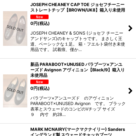
JOSEPH CHEANEY CAP TOE ジョセフチーニー
ストレートチップ【BROWN/UK8】箱入り未使用
0
円
(税込)
JOSEPH CHEANEY & SONS (ジョセフ チーニー
アンドサンズ)のキャップトゥです。 まさしく王
道、ベーシックな１足。 箱・フエルト袋付き未使
用品です。 試着痕、僅か…
新品 PARABOOT×UNUSED パラブーツ×アンユ
ーズド Avignon アヴィニョン【Black/9】箱入り
未使用品
0
円
(税込)
パラブーツ×アンユーズド のアヴィニョン
PARABOOT×UNUSED Avignon です。 ブラック
表革とスウェードのコンビのVチップ サイズ
９ 内寸 約28…
MARK MCNAIRY(マークマクナイリー) Sanders
イングランド製 スウェードチャッカブーツ