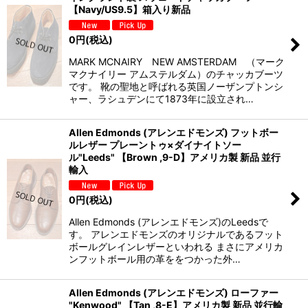
【Navy/US9.5】箱入り新品
0
円
(税込)
MARK MCNAIRY NEW AMSTERDAM （マーク
マクナイリー アムステルダム）のチャッカブーツ
です。 靴の聖地と呼ばれる英国ノーザンプトンシ
ャー、ラシュデンにて1873年に設立され…
Allen Edmonds (アレンエドモンズ) フットボー
ルレザー プレーントゥ×ダイナイトソー
ル"Leeds" 【Brown ,9-D】アメリカ製 新品 並行
輸入
0
円
(税込)
Allen Edmonds (アレンエドモンズ)のLeedsで
す。 アレンエドモンズのオリジナルであるフット
ボールグレインレザーといわれる まさにアメリカ
ンフットボール用の革ををつかった外…
Allen Edmonds (アレンエドモンズ) ローファー
"Kenwood" 【Tan ,8-E】アメリカ製 新品 並行輸