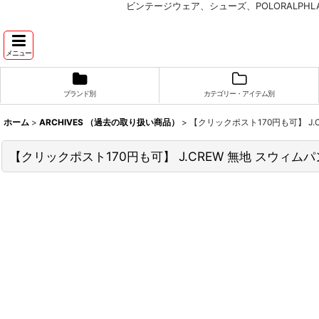
ビンテージウェア、シューズ、POLORALP
メニュー
ブランド別
カテゴリー・アイテム別
ホーム
>
ARCHIVES （過去の取り扱い商品）
>
【クリックポスト170円も可】 J.
【クリックポスト170円も可】 J.CREW 無地 スウィムパ