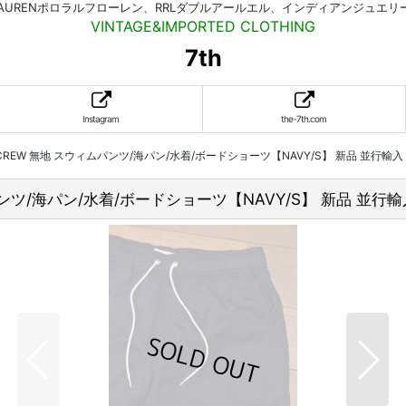
HLAURENポロラルフローレン、RRLダブルアールエル、インディアンジュエ
VINTAGE&IMPORTED CLOTHING
7th
Instagram
the-7th.com
CREW 無地 スウィムパンツ/海パン/水着/ボードショーツ【NAVY/S】 新品 並行輸入
ンツ/海パン/水着/ボードショーツ【NAVY/S】 新品 並行輸